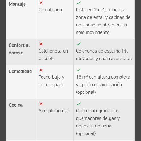
close
check
Montaje
Complicado
Lista en 15–20 minutos –
zona de estar y cabinas de
descanso se abren en un
solo movimiento
close
check
Confort al
Colchoneta en
Colchones de espuma fría
dormir
el suelo
elevados y cabinas oscuras
close
check
Comodidad
Techo bajo y
18 m² con altura completa
poco espacio
y opción de ampliación
(opcional)
close
check
Cocina
Sin solución fija
Cocina integrada con
quemadores de gas y
depósito de agua
(opcional)