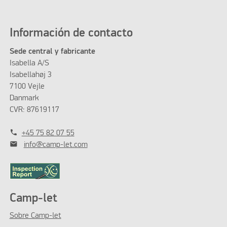
Información de contacto
Sede central y fabricante
Isabella A/S
Isabellahøj 3
7100 Vejle
Danmark
CVR: 87619117
phone
+45 75 82 07 55
mail
info@camp-let.com
Camp-let
Sobre Camp-let