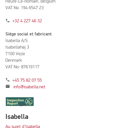
Heure-Le-Romain, Belgium
VAT No. 194 6547 23
phone
+32 4 227 46 32
Siège social et fabricant
Isabella A/S
Isabellahøj 3
7100 Vejle
Denmark
VAT No: 87619117
phone
+45 75 82 07 55
mail
info@isabella.net
Isabella
Au sujet d’Isabella