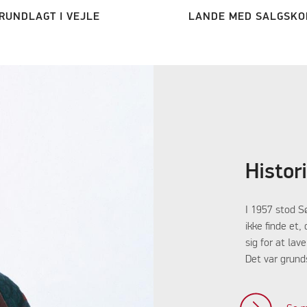
RUNDLAGT I VEJLE
LANDE MED SALGSKO
Histor
I 1957 stod S
ikke finde et
sig for at la
Det var grunds