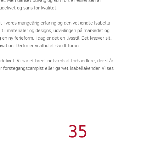
ivet. Men uanset udvalg og komfort er essensen af
elivet og sans for kvalitet.
t i vores mangeårig erfaring og den velkendte Isabella
ld til materialer og designs, udviklingen på markedet og
n ny ferieform, i dag er det en livsstil. Det kræver sit,
ation. Derfor er vi altid et skridt foran.
elivet. Vi har et bredt netværk af forhandlere, der står
er førstegangscampist eller garvet Isabellakender. Vi ses
35