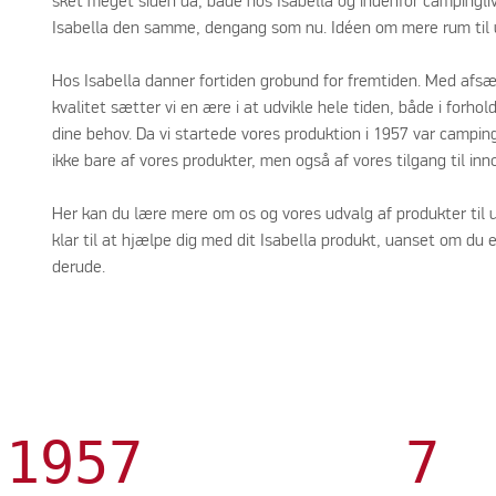
sket meget siden da, både hos Isabella og indenfor campingl
Isabella den samme, dengang som nu. Idéen om mere rum til ud
Hos Isabella danner fortiden grobund for fremtiden. Med afsæ
kvalitet sætter vi en ære i at udvikle hele tiden, både i forho
dine behov. Da vi startede vores produktion i 1957 var camping e
ikke bare af vores produkter, men også af vores tilgang til innov
Her kan du lære mere om os og vores udvalg af produkter til ud
klar til at hjælpe dig med dit Isabella produkt, uanset om du 
derude.
1957
7