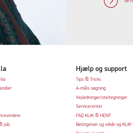
Se m
lla
Hjælp og support
lla
Tips & Tricks
andler
A-måls søgning
Vejledninger/steltegninger
Servicecenter
ncevindere
FAQ KLIK & HENT
& job
Betingelser og vilkår og KLI