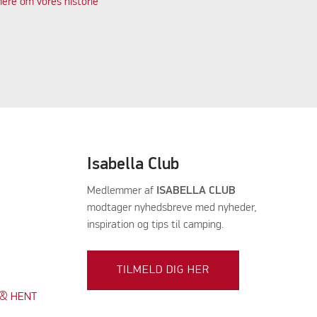
ere om vores historie
Isabella Club
Medlemmer af
ISABELLA CLUB
modtager nyhedsbreve med nyheder,
inspiration og tips til camping.
TILMELD DIG HER
K & HENT