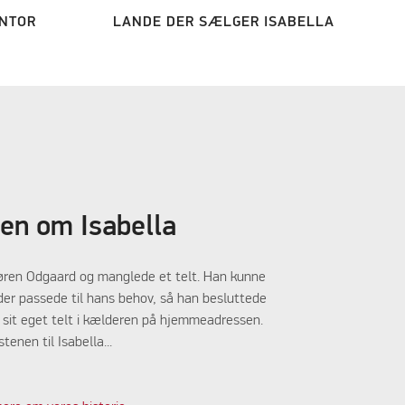
NTOR
LANDE DER SÆLGER ISABELLA
ien om Isabella
øren Odgaard og manglede et telt. Han kunne
, der passede til hans behov, så han besluttede
ve sit eget telt i kælderen på hjemmeadressen.
tenen til Isabella...