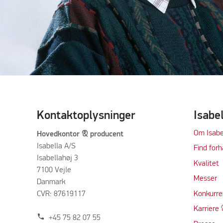
Kontaktoplysninger
Isabe
Om Isabe
Hovedkontor & producent
Isabella A/S
Find forh
Isabellahøj 3
Kvalitet
7100 Vejle
Messer
Danmark
CVR: 87619117
Konkurre
Karriere 
phone
+45 75 82 07 55