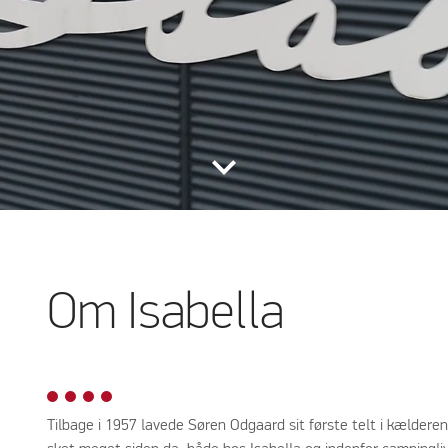
keyboard_arrow_down
Om Isabella
Tilbage i 1957 lavede Søren Odgaard sit første telt i kælderen 