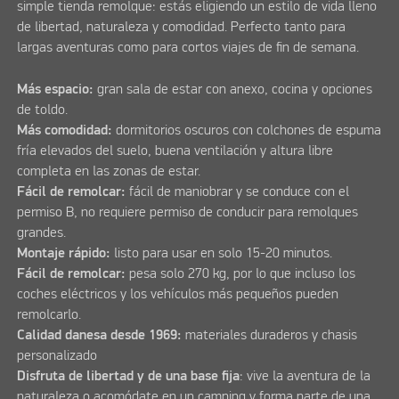
simple tienda remolque: estás eligiendo un estilo de vida lleno
de libertad, naturaleza y comodidad. Perfecto tanto para
largas aventuras como para cortos viajes de fin de semana.
Más espacio:
gran sala de estar con anexo, cocina y opciones
de toldo.
Más comodidad:
dormitorios oscuros con colchones de espuma
fría elevados del suelo, buena ventilación y altura libre
completa en las zonas de estar.
Fácil de remolcar:
fácil de maniobrar y se conduce con el
permiso B, no requiere permiso de conducir para remolques
grandes.
Montaje rápido:
listo para usar en solo 15-20 minutos.
Fácil de remolcar:
pesa solo 270 kg, por lo que incluso los
coches eléctricos y los vehículos más pequeños pueden
remolcarlo.
Calidad danesa desde 1969:
materiales duraderos y chasis
personalizado
Disfruta de libertad y de una base fija
: vive la aventura de la
naturaleza o acomódate en un camping y forma parte de una