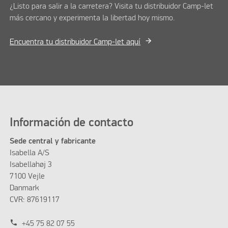
¿Listo para salir a la carretera? Visita tu distribuidor Camp-let
más cercano y experimenta la libertad hoy mismo.
Encuentra tu distribuidor Camp-let aquí
Información de contacto
Sede central y fabricante
Isabella A/S
Isabellahøj 3
7100 Vejle
Danmark
CVR: 87619117
phone
+45 75 82 07 55