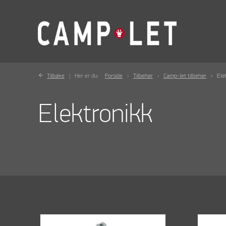
Tilbake
Her er du:
Forside
Tilbehør
Camp-let tilbehør
Ele
Elektronikk