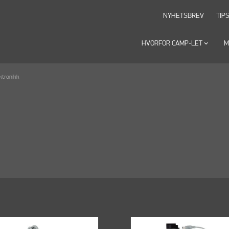
NYHETSBREV
TIP
HVORFOR CAMP-LET
keyboard_arrow_down
M
ktronikk