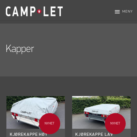
menu
MENY
Kapper
NYHET
NYHET
KJØREKAPPE HØY
KJØREKAPPE LAV