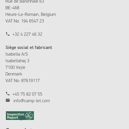
Rue de Baronhaie 63
BE-468
Heure-Le-Romain, Belgium
VAT No. 194 6547 23
phone
+32 4 227 46 32
Siège social et fabricant
Isabella A/S
Isabellahøj 3
7100 Vejle
Denmark
VAT No: 87619117
phone
+45 75 82 07 55
mail
info@camp-let.com