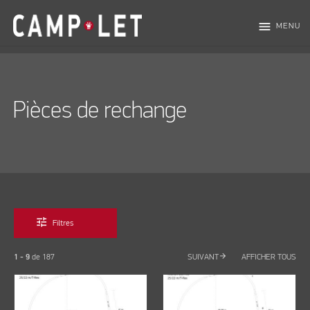
menu
MENU
Pièces de rechange
tune
Filtres
arrow_forward
1 - 9
de
187
SUIVANT
AFFICHER TOUS