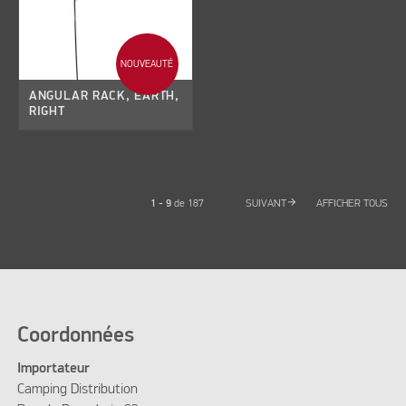
NOUVEAUTÉ
ANGULAR RACK, EARTH,
RIGHT
arrow_forward
1 - 9
de
187
SUIVANT
AFFICHER TOUS
Coordonnées
Importateur
Camping Distribution