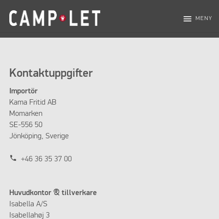
menu
MENY
Kontaktuppgifter
Importör
Kama Fritid AB
Momarken
SE-556 50
Jönköping, Sverige
phone
+46 36 35 37 00
Huvudkontor & tillverkare
Isabella A/S
Isabellahøj 3