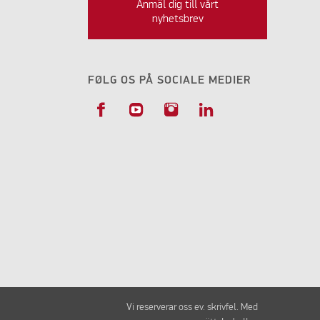
Anmäl dig till vårt
nyhetsbrev
FØLG OS PÅ SOCIALE MEDIER
Vi reserverar oss ev. skrivfel. Med