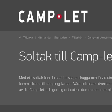
Tillbaka
Här har du:
Startsidan
Tillbehör
Camp-let utrustning
Soltak till Camp-l
Med ett soltak kan du snabbt skapa skugga och lä vid din 
kommit fram till campingplatsen. Våra soltak är utvecklad
av din Camp-let och ger dig ett extra uterum med mer pl