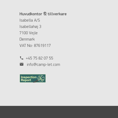
Huvudkontor & tillverkare
Isabella A/S
Isabellahøj 3
7100 Vejle
Denmark
VAT No: 87619117
phone
+45 75 82 07 55
mail
info@camp-let.com