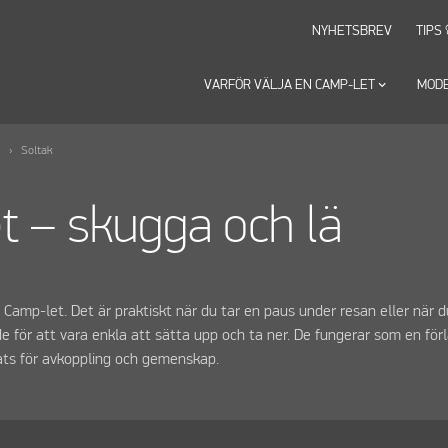
NYHETSBREV
TIPS
VARFÖR VÄLJA EN CAMP-LET
keyboard_arrow_down
MOD
Soltak
et – skugga och lä
Camp-let. Det är praktiskt när du tar en paus under resan eller när d
e för att vara enkla att sätta upp och ta ner. De fungerar som en för
ats för avkoppling och gemenskap.