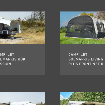
AMP-LET
CAMP-LET
OLMARKIS KÖK
SOLMARKIS LIVING
SSION
PLUS FRONT NET II