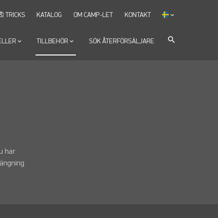
 & TRICKS
KATALOG
OM CAMP-LET
KONTAKT
keyboard_arrow_down
search
ELLER
keyboard_arrow_down
TILLBEHÖR
keyboard_arrow_down
SÖK ÅTERFÖRSÄLJARE
u har
längning