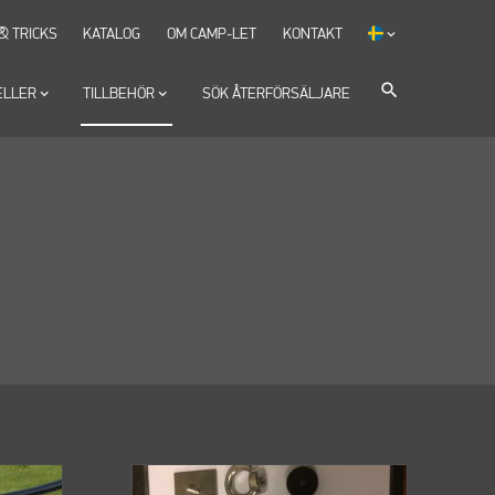
 & TRICKS
KATALOG
OM CAMP-LET
KONTAKT
keyboard_arrow_down
search
ELLER
keyboard_arrow_down
TILLBEHÖR
keyboard_arrow_down
SÖK ÅTERFÖRSÄLJARE