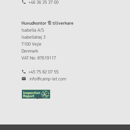
phone
+46 36 35 37 00
Huvudkontor & tillverkare
Isabella A/S
Isabellahøj 3
7100 Vejle
Denmark
VAT No: 87619117
phone
+45 75 82 07 55
mail
info@camp-let.com