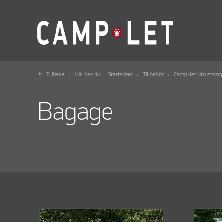
Tillbaka
Här har du:
Startsidan
Tillbehör
Camp-let utrustning
Bagage