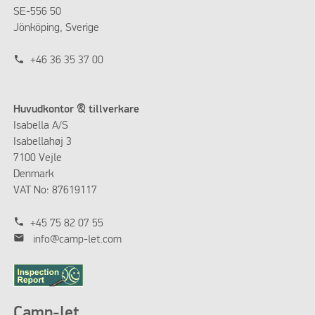
SE-556 50
Jönköping, Sverige
phone
+46 36 35 37 00
Huvudkontor & tillverkare
Isabella A/S
Isabellahøj 3
7100 Vejle
Denmark
VAT No: 87619117
phone
+45 75 82 07 55
mail
info@camp-let.com
Camp-let